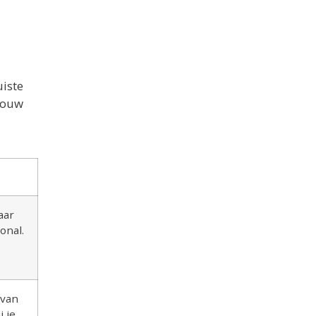
uiste
 jouw
aar
onal.
 van
 je