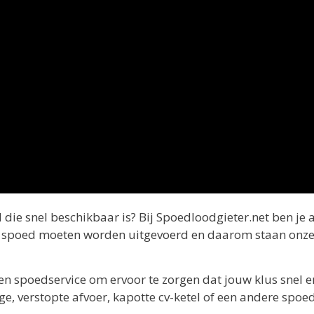
die snel beschikbaar is? Bij Spoedloodgieter.net ben je 
et spoed moeten worden uitgevoerd en daarom staan onz
n spoedservice om ervoor te zorgen dat jouw klus snel e
ge, verstopte afvoer, kapotte cv-ketel of een andere spoe