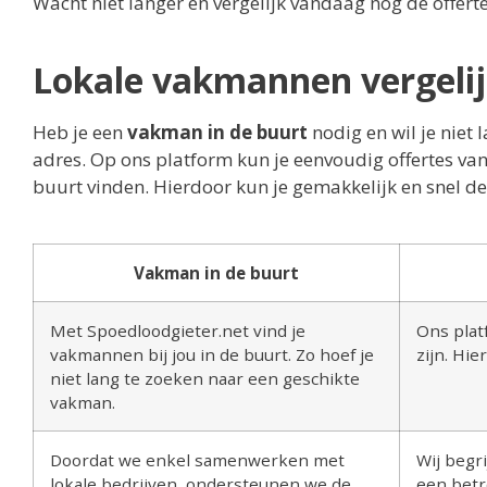
Wacht niet langer en vergelijk vandaag nog de offer
Lokale vakmannen vergeli
Heb je een
vakman in de buurt
nodig en wil je niet 
adres. Op ons platform kun je eenvoudig offertes van
buurt vinden. Hierdoor kun je gemakkelijk en snel de
Vakman in de buurt
Met Spoedloodgieter.net vind je
Ons plat
vakmannen bij jou in de buurt. Zo hoef je
zijn. Hi
niet lang te zoeken naar een geschikte
vakman.
Doordat we enkel samenwerken met
Wij begri
lokale bedrijven, ondersteunen we de
een betr