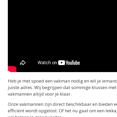
Heb je met spoed een vakman nodig en wil je iemand 
juiste adres. Wij begrijpen dat sommige klussen m
vakmannen altijd voor je klaar.
Onze vakmannen zijn direct beschikbaar en bieden ee
efficiënt wordt opgelost. Of het nu gaat om een lekka