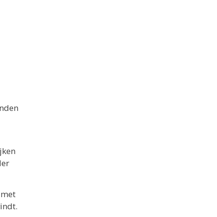
inden
jken
der
 met
indt.