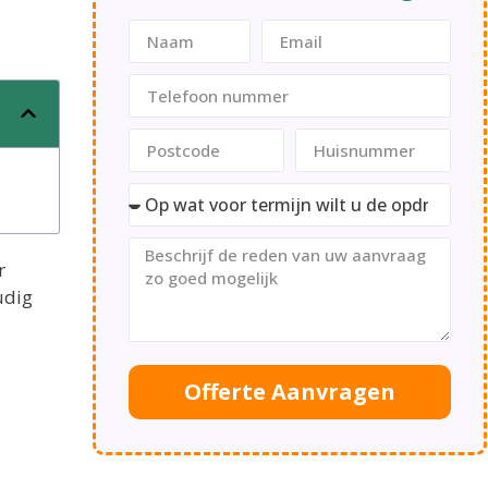
r
udig
Offerte Aanvragen