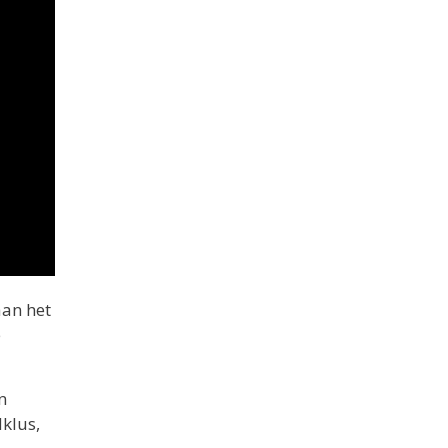
aan het
e
n
dklus,