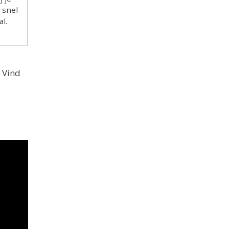
 snel
l.
. Vind