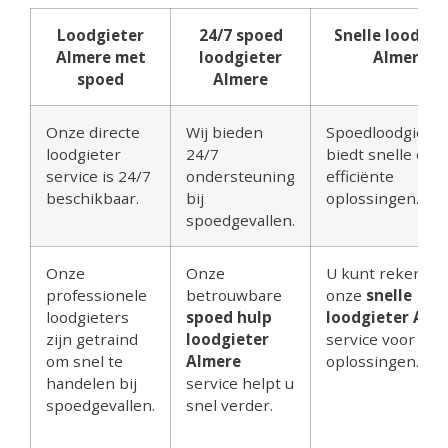
Loodgieter
24/7 spoed
Snelle loodgie
Almere met
loodgieter
Almere
spoed
Almere
Onze directe
Wij bieden
Spoedloodgieter
loodgieter
24/7
biedt snelle en
service is 24/7
ondersteuning
efficiënte
beschikbaar.
bij
oplossingen.
spoedgevallen.
Onze
Onze
U kunt rekenen
professionele
betrouwbare
onze
snelle
loodgieters
spoed hulp
loodgieter Alm
zijn getraind
loodgieter
service voor dir
om snel te
Almere
oplossingen.
handelen bij
service helpt u
spoedgevallen.
snel verder.